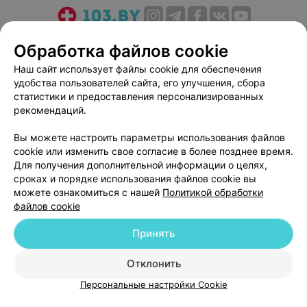
О проекте
Новости проекта
Размещение рекламы
Обработка файлов cookie
Медицинский маркетинг
Публичный договор
Наш сайт использует файлы cookie для обеспечения
Пользовательское соглашение
Способы оплаты
удобства пользователей сайта, его улучшения, сбора
Вакансии
Партнеры
статистики и предоставления персонализированных
рекомендаций.
Написать руководителю 103.by
Написать в поддержку
Вы можете настроить параметры использования файлов
cookie или изменить свое согласие в более позднее время.
Персональные настройки cookie
Для получения дополнительной информации о целях,
Обработка персональных данных
сроках и порядке использования файлов cookie вы
можете ознакомиться с нашей
Политикой обработки
файлов cookie
Принять
Отклонить
© 2026 ООО «Артокс Лаб», УНП 191700409
| 220012, Республика Беларусь,
г. Минск, улица Толбухина, 2, пом. 16 | help@103.by
Персональные настройки Cookie
Служба поддержки
+375 291212755