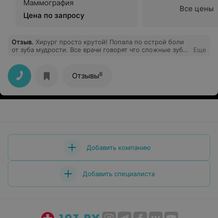
Маммография
Все цены
Цена по запросу
Отзыв
.
Хирург просто крутой! Попала по острой боли
от зуба мудрости. Все врачи говорят что сложные зубы
Еще
,но этому хирургу ничего нет сложного. 2-ве секунды-
зуба нет. Я в восторге! Врач просто крутышка с
золотыми руками! Чувствую себя прекрасно, ничего не
6
Отзывы
болит, лечение назначено, консультация проведена. Я
осталась довольна. Врач действительно профессионал
своего дела!
Добавить компанию
Добавить специалиста