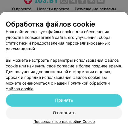
О проекте
Новости проекта
Размещение рекламы
Медицинский маркетинг
Публичный договор
Обработка файлов cookie
Пользовательское соглашение
Способы оплаты
Наш сайт использует файлы cookie для обеспечения
Вакансии
Партнеры
удобства пользователей сайта, его улучшения, сбора
Написать руководителю 103.by
статистики и предоставления персонализированных
рекомендаций.
Написать в поддержку
Персональные настройки cookie
Вы можете настроить параметры использования файлов
Обработка персональных данных
cookie или изменить свое согласие в более позднее время.
Для получения дополнительной информации о целях,
сроках и порядке использования файлов cookie вы
можете ознакомиться с нашей
Политикой обработки
файлов cookie
Принять
© 2026 ООО «Артокс Лаб», УНП 191700409
| 220012, Республика Беларусь,
г. Минск, улица Толбухина, 2, пом. 16 | help@103.by
Отклонить
Служба поддержки
+375 291212755
Персональные настройки Cookie