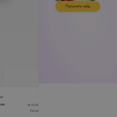
нг
сии
© 2026 ООО «Артокс Лаб», УНП 191700409
| 220012,
Республика Беларусь, г. Минск, улица Толбухина, 2,
пом. 16 | help@103.by