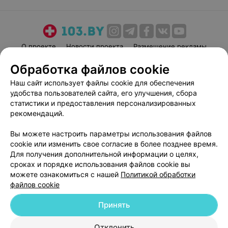
О проекте
Новости проекта
Размещение рекламы
Медицинский маркетинг
Публичный договор
Обработка файлов cookie
Пользовательское соглашение
Способы оплаты
Наш сайт использует файлы cookie для обеспечения
Вакансии
Партнеры
удобства пользователей сайта, его улучшения, сбора
статистики и предоставления персонализированных
Написать руководителю 103.by
рекомендаций.
Написать в поддержку
Персональные настройки cookie
Вы можете настроить параметры использования файлов
cookie или изменить свое согласие в более позднее время.
Обработка персональных данных
Для получения дополнительной информации о целях,
сроках и порядке использования файлов cookie вы
можете ознакомиться с нашей
Политикой обработки
файлов cookie
Принять
© 2026 ООО «Артокс Лаб», УНП 191700409
| 220012, Республика Беларусь,
Отклонить
г. Минск, улица Толбухина, 2, пом. 16 | help@103.by