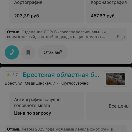
Аортография
Коронарография
203,39 руб.
457,63 руб.
Отзыв
.
Отделение ЛОР: Высокопрофессиональный,
внимательный, честный подход к пациентам зав.
Еще
отделением оториноларингологии, а также слаженная
работа команды отделения, реальная забота о
здоровье людей и вежливое отношение оставили
9
Отзывы
очень благоприятное впечатление. Дальнейших
успехов коллективу данного отделения и больницы.
Рекомендую.
Брестская областная больница
3.7
Брест, ул. Медицинская, 7
Круглосуточно
Ангиография сосудов
головного мозга
Все цены
Цена по запросу
Отзыв
.
Летом 2025 года моя мама лечила ожог руки в