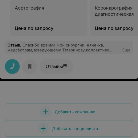
Аортография
Коронарография
диагностическая
Цена по запросу
Цена по запросу
Отзыв
.
Спасибо врачам 1-ой хирургии, нянечка,
медсёстрам,заведующему Татаринову,коллективу
Еще
отделения реанимации, приемному
отделению.Отличное обследование, профессионализм
врачей,забота младшего персонала.Единственный
98
Отзывы
минус курящий младший персонал на входе в
больницу, даже не снимая спецодежду.
Добавить компанию
Добавить специалиста