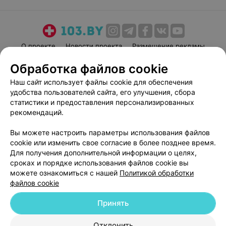
О проекте
Новости проекта
Размещение рекламы
Медицинский маркетинг
Публичный договор
Обработка файлов cookie
Пользовательское соглашение
Способы оплаты
Наш сайт использует файлы cookie для обеспечения
Вакансии
Партнеры
удобства пользователей сайта, его улучшения, сбора
статистики и предоставления персонализированных
Написать руководителю 103.by
рекомендаций.
Написать в поддержку
Персональные настройки cookie
Вы можете настроить параметры использования файлов
cookie или изменить свое согласие в более позднее время.
Обработка персональных данных
Для получения дополнительной информации о целях,
сроках и порядке использования файлов cookie вы
можете ознакомиться с нашей
Политикой обработки
файлов cookie
Принять
© 2026 ООО «Артокс Лаб», УНП 191700409
| 220012, Республика Беларусь,
Отклонить
г. Минск, улица Толбухина, 2, пом. 16 | help@103.by