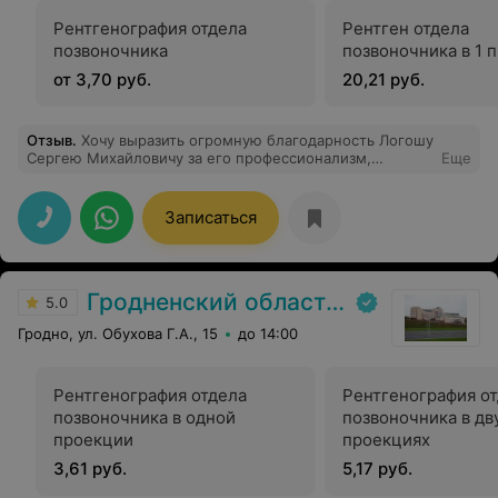
Рентгенография отдела
Рентген отдела
позвоночника
позвоночника в 1 
от 3,70 руб.
20,21 руб.
Отзыв
.
Хочу выразить огромную благодарность Логошу
Сергею Михайловичу за его профессионализм,
Еще
коммуникабельность, отношение к пациенту. После
проведенной мне операции я как заново родился. Я
снова всё вижу. Эти ощущения трудно передать
Записаться
словами. Все эти слова также относятся ко всему
медперсоналу отделения Микрохирургии глаза. Низкий
Вам поклон. Всем рекомендую.
Гродненский областной клинический центр «Психиатрия-наркология»
5.0
Гродно, ул. Обухова Г.А., 15
до 14:00
Рентгенография отдела
Рентгенография о
позвоночника в одной
позвоночника в дв
проекции
проекциях
3,61 руб.
5,17 руб.