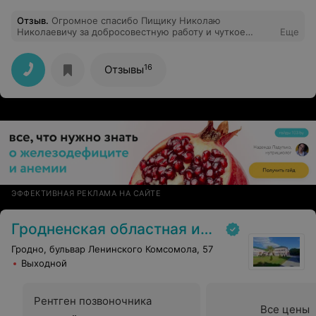
Отзыв
.
Огромное спасибо Пищику Николаю
Николаевичу за добросовестную работу и чуткое
Еще
отношение к пациентам! У меня была очень сложная
операция. Низкий поклон этому замечательному
доктору.
16
Отзывы
ЭФФЕКТИВНАЯ РЕКЛАМА НА САЙТЕ
Гродненская областная инфекционная клиническая больница
Гродно, бульвар Ленинского Комсомола, 57
Выходной
Рентген позвоночника
Все цены