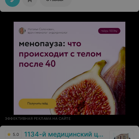
первая беременность), но увы. Хотя явных причин не
было. И вот 30.10.2018г. я попала в отделение
гинекологии БСМП (хотя мой пусть туда был непрост и
тернист – около полугода по той или иной причине я
не могла туда попасть), были проведены ГСГ и
лапароскопия – выявлены и устранены все «дефекты».
И вот сегодня 25.03.2019г. нам 22 недельки! Низкий
поклон вам, Денис Олегович – вы врач от Бога!
ЭФФЕКТИВНАЯ РЕКЛАМА НА САЙТЕ
1134-й медицинский центр ВС РБ
5.0