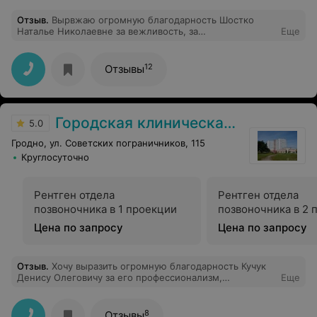
Отзыв
.
Вырвжаю огромную благодарность Шостко
Наталье Николаевне за вежливость, за
Еще
профессиональную этику, врач грамотный,
обходительный умеет слушать и слышать, прекрасный
подход к детям. Именно так и должен выглядеть
12
Отзывы
психиатр
Городская клиническая больница скорой медицинской помощи г. Гродно
5.0
Гродно, ул. Советских пограничников, 115
Круглосуточно
Рентген отдела
Рентген отдела
позвоночника в 1 проекции
позвоночника в 2 
Цена по запросу
Цена по запросу
Отзыв
.
Хочу выразить огромную благодарность Кучук
Денису Олеговичу за его профессионализм,
Еще
отзывчивость и внимательность к своим пациенткам,
за его «золотые руки», которые творят чудеса! Два
года я безрезультатно пыталась забеременеть (это не
8
Отзывы