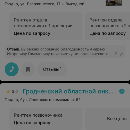
Гродно, ул. Дзержинского, 17
Выходной
Рентген отдела
Рентген отдела
позвоночника в 1 проекции
позвоночника в 2 
Цена по запросу
Цена по запросу
Отзыв
.
Выражаю огромную благодарность Андрею
Игоревичу Гамановичу начальнику неврологического
Еще
отделения ГУ "1134 ВК МЦ" и по совместительству
моему лечащему врачу за профессионализм,
сердечную теплоту, за бескорыстный и благородный
7
Отзывы
труд! Спасибо за чуткое и внимательное отношение, за
то, что ежедневно из года в год Вы помогаете людям!
Андрей Игоревич не только лечит, но и дает
подробные консультации по вопросу здоровья и как не
Гродненский областной онкологический диспансер
запускать болезнь, а продолжать вести активную
5.0
жизнь. От всей души хочу пожелать здоровья,
Гродно, бул. Ленинского комсомола, 52
благополучия во всех сферах жизни, мирного неба над
головой, процветания и долгих лет жизни! Пусть ваша
профессия приносит вам только радость! Храни Вас
Господь!!
Рентген позвоночника
Все цены
Цена по запросу