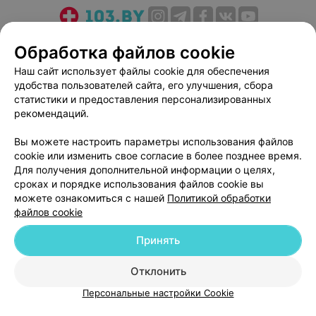
О проекте
Новости проекта
Размещение рекламы
Обработка файлов cookie
Медицинский маркетинг
Публичный договор
Наш сайт использует файлы cookie для обеспечения
Пользовательское соглашение
Способы оплаты
удобства пользователей сайта, его улучшения, сбора
Вакансии
Партнеры
статистики и предоставления персонализированных
рекомендаций.
Написать руководителю 103.by
Написать в поддержку
Вы можете настроить параметры использования файлов
cookie или изменить свое согласие в более позднее время.
Персональные настройки cookie
Для получения дополнительной информации о целях,
Обработка персональных данных
сроках и порядке использования файлов cookie вы
можете ознакомиться с нашей
Политикой обработки
файлов cookie
Принять
Отклонить
© 2026 ООО «Артокс Лаб», УНП 191700409
| 220012, Республика Беларусь,
г. Минск, улица Толбухина, 2, пом. 16 | help@103.by
Персональные настройки Cookie
Служба поддержки
+375 291212755