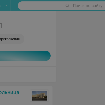
ы
Поиск по сайту
1
рригоскопия
ольница