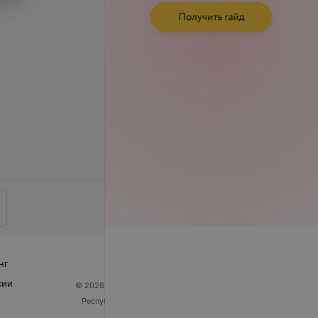
нг
сии
© 2026 ООО «Артокс Лаб», УНП 191700409
| 220012,
Республика Беларусь, г. Минск, улица Толбухина, 2,
пом. 16 | help@103.by