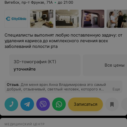
Витебск, пр-т Фрунзе, 71А
до 21:00
Специалисты выполнят любую поставленную задачу: от
удаления кариеса до комплексного лечения всех
заболеваний полости рта
3D-томография (КТ)
Все цены
уточняйте
Отзыв
.
Для меня врач Анна Владимировна это самый
добрый, отзывчивый, светлый человек, которого я
Еще
только встречала)Одна ее улыбка чего стоит)Причем я
видела насколько она профессионал в своей работе не
только в Сити-клиник, но и в отделении детской
Записаться
больницы, насколько она любит детей, а они ее. Анна
Владимировна, спасибо вам огромное за оказанную
помощь моей девочки, за дальнейшие ваши
рекомендации, лечение, за поддержку. Очень рада,
МЕДИЦИНСКИЙ ЦЕНТР
что я вас нашла❤️