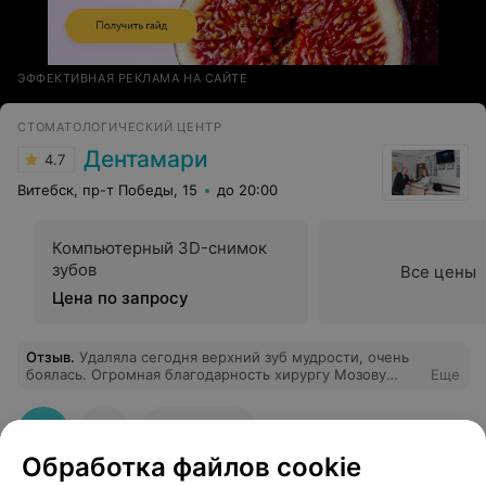
ЭФФЕКТИВНАЯ РЕКЛАМА НА САЙТЕ
СТОМАТОЛОГИЧЕСКИЙ ЦЕНТР
Дентамари
4.7
Витебск, пр-т Победы, 15
до 20:00
Компьютерный 3D-снимок
зубов
Все цены
Цена по запросу
Отзыв
.
Удаляла сегодня верхний зуб мудрости, очень
боялась. Огромная благодарность хирургу Мозову
Еще
Евгению Викторовичу, удалил за 5 секунд, даже ничего
не почувствовала. Очень хороший, приветливый,
приятный доктор.
86
Отзывы
Обработка файлов cookie