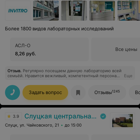
Более 1800 видов лабораторных исследований
АСЛ-О
Все цены
8,26 руб.
Отзыв
.
Регулярно посещаем данную лабораторию всей
семьёй. Нравится вежливый, компетентный персонал,
Еще
проффесионалы своего дела, качественно
обслуживания и быстрый результат. Особенно хочется
выразить благодарность администратору Елене, всегда
1245
Задать вопрос
Отзывы
В
доступно и подробно расскажет о исследованиях,
сроках исполнения. Всегда вежливая,
коммуникабельная и приветливая. Всем своим
знакомым рекомендую инвитро
Слуцкая центральная районная больница
3.9
Слуцк, ул. Чайковского, 21
до 15:00