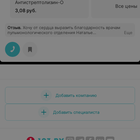
Антистрептолизин-О
Все цены
3,08 руб.
Отзыв
.
Хочу от сердца выразить благодарность врачам
пульмонологического отделения Наталье
Еще
Владимировне, Маргарите Александровне за их
бесценный труд, высокий профессионализм
и трепетное отношение к пациентам,за заботливость
и чуткость. Успехов вам, благополучия и здоровья.
Добавить компанию
Добавить специалиста