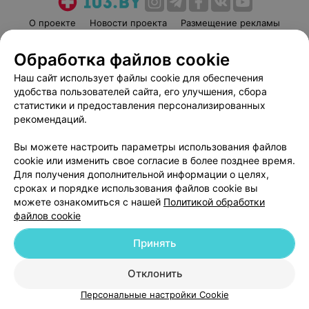
О проекте
Новости проекта
Размещение рекламы
Медицинский маркетинг
Публичный договор
Обработка файлов cookie
Пользовательское соглашение
Способы оплаты
Наш сайт использует файлы cookie для обеспечения
Вакансии
Партнеры
удобства пользователей сайта, его улучшения, сбора
Написать руководителю 103.by
статистики и предоставления персонализированных
рекомендаций.
Написать в поддержку
Персональные настройки cookie
Вы можете настроить параметры использования файлов
Обработка персональных данных
cookie или изменить свое согласие в более позднее время.
Для получения дополнительной информации о целях,
сроках и порядке использования файлов cookie вы
можете ознакомиться с нашей
Политикой обработки
файлов cookie
Принять
© 2026 ООО «Артокс Лаб», УНП 191700409
| 220012, Республика Беларусь,
г. Минск, улица Толбухина, 2, пом. 16 | help@103.by
Отклонить
Служба поддержки
+375 291212755
Персональные настройки Cookie