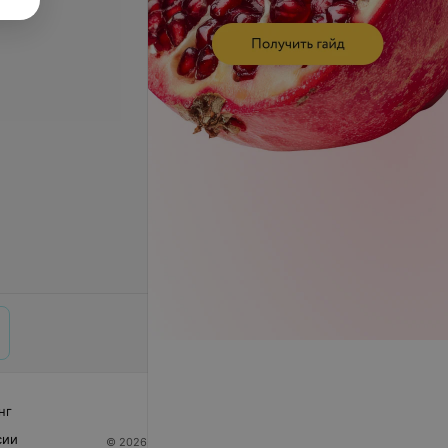
нг
сии
© 2026 ООО «Артокс Лаб», УНП 191700409
| 220012,