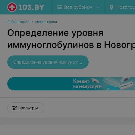
Все рубрики
Новогру
Лаборатории
•
Анализ крови
Определение уровня
иммуноглобулинов в Новог
Определение уровня иммуноглобулинов
Фильтры