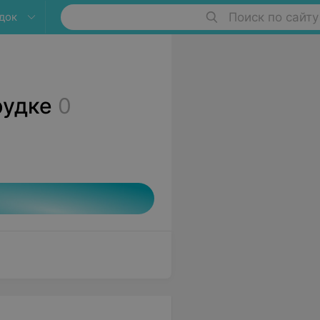
док
Поиск по сайту
рудке
0