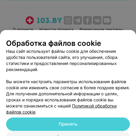
О проекте
Новости проекта
Размещение рекламы
Медицинский маркетинг
Публичный договор
Обработка файлов cookie
Пользовательское соглашение
Способы оплаты
Наш сайт использует файлы cookie для обеспечения
Вакансии
Партнеры
удобства пользователей сайта, его улучшения, сбора
статистики и предоставления персонализированных
Написать руководителю 103.by
рекомендаций.
Написать в поддержку
Персональные настройки cookie
Вы можете настроить параметры использования файлов
cookie или изменить свое согласие в более позднее время.
Обработка персональных данных
Для получения дополнительной информации о целях,
сроках и порядке использования файлов cookie вы
можете ознакомиться с нашей
Политикой обработки
файлов cookie
Принять
© 2026 ООО «Артокс Лаб», УНП 191700409
| 220012, Республика Беларусь,