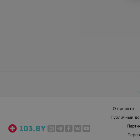
О проекте
Публичный до
Партн
Персо