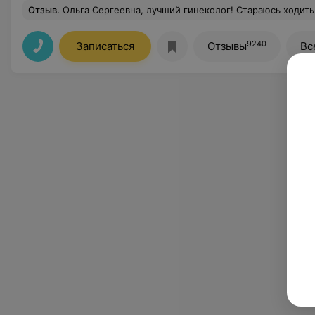
Отзыв
.
Ольга Сергеевна, лучший гинеколог! Стараюсь ходить только к ней, деликатный осмотр, а такжеподробно рассказывает всегда что и зачем делает, и как человек очень приятная. Чувствуется, что человек очень люб
9240
Записаться
Отзывы
Вс