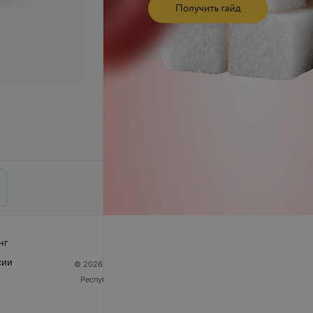
нг
сии
© 2026 ООО «Артокс Лаб», УНП 191700409
| 220012,
Республика Беларусь, г. Минск, улица Толбухина, 2,
пом. 16 | help@103.by
Служба поддержки
+375 291212755