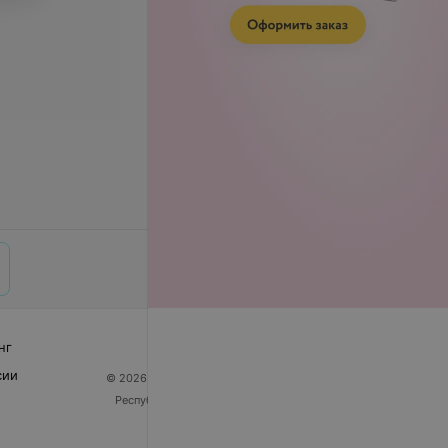
нг
сии
© 2026 ООО «Артокс Лаб», УНП 191700409
| 220012,
Республика Беларусь, г. Минск, улица Толбухина, 2,
пом. 16 | help@103.by
Служба поддержки
+375 291212755