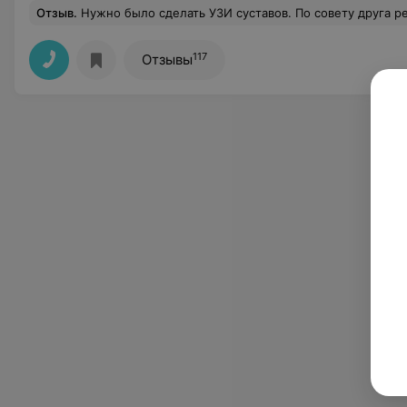
Отзыв
.
Нужно было сделать УЗИ суставов. По совету друга решил сходить в Ламед Люкс. На сайте записался, из медцентра перезвонил администратор и договорились на время, которое мне удобно. В назначенное время приехал в Ламед и без очередей и ожиданий прошёл в кабинет УЗИ
117
Отзывы