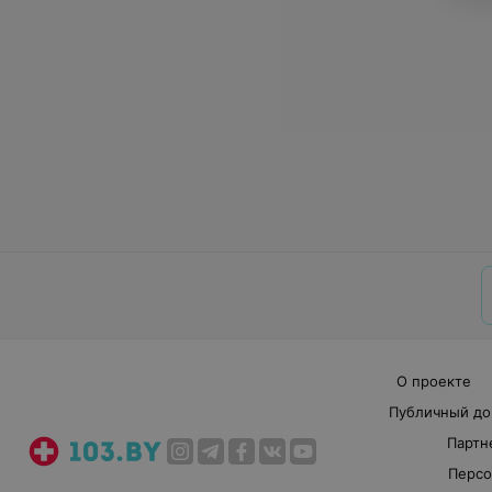
О проекте
Публичный до
Партн
Персо