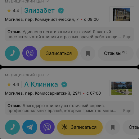
МЕДИЦИНСКИЙ ЦЕНТР
Элизабет
4.4
Могилев, пер. Коммунистический, 7
с 08:00
Отзыв
.
Удивлена негативными отзывами! Я частый
посетитель этой клиники и разных врачей работающих
Еще
там. Никогда не сталкивалась с хамским отношением,и
не видела такого по отношению к другим пациентам.
Наоборот! Всегда идут на встречу. Рекомендую 100%
795
Записаться
Отзывы
МЕДИЦИНСКИЙ ЦЕНТР
А Клиника
4.6
Могилев, пер. Комиссариатский, 29/1
с 07:00
Отзыв
.
Благодарю клинику за отличный сервис,
профессиональных врачей, которые грамотно меня
Еще
проконсультировали!
Записаться
Отз