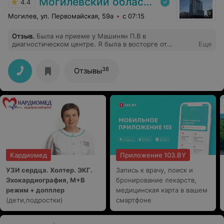
Могилевский областной лечебно-диагностический центр
4.4
Могилев, ул. Первомайская, 59а
с 07:15
Отзыв
.
Была на приеме у Машинян П.В в
диагностическом центре. Я была в восторге от
Еще
приема,более чуткого и нежного врача ещё не
встречала. Очень граммотная,современная и самое
главное с подходом доказательной медицины .
38
Отзывы
Доверяю ей не только себя,но и своего ребенка
Кардиомед
Приложение 103.BY
УЗИ сердца. Холтер. ЭКГ.
Запись к врачу, поиск и
Эхокардиография, М+В
бронирование лекарств,
режим + допплер
медицинская карта в вашем
(дети,подростки)
смартфоне