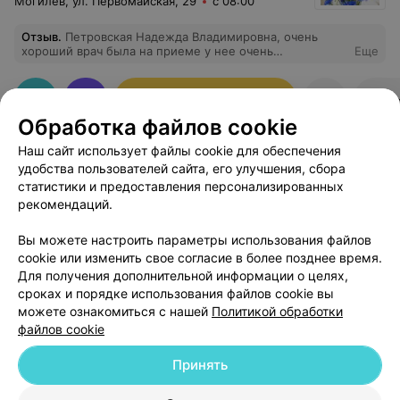
Могилев, ул. Первомайская, 29
с 08:00
Отзыв
.
Петровская Надежда Владимировна, очень
хороший врач была на приеме у нее очень
Еще
понравилась !!! показала, рассказала все подробно
очень ласково обращалась)))) Вышла с клиники с
хорошим настроением))) Спасибо большое)))
Записаться онлайн
Отз
Обработка файлов cookie
Наш сайт использует файлы cookie для обеспечения
удобства пользователей сайта, его улучшения, сбора
статистики и предоставления персонализированных
рекомендаций.
Добавить компанию
Вы можете настроить параметры использования файлов
cookie или изменить свое согласие в более позднее время.
Для получения дополнительной информации о целях,
Добавить специалиста
сроках и порядке использования файлов cookie вы
можете ознакомиться с нашей
Политикой обработки
файлов cookie
Принять
О проекте
Новости проекта
Размещение рекламы