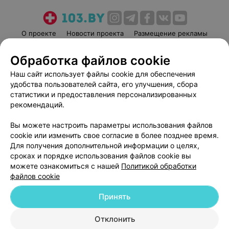
О проекте
Новости проекта
Размещение рекламы
Медицинский маркетинг
Публичный договор
Обработка файлов cookie
Пользовательское соглашение
Способы оплаты
Наш сайт использует файлы cookie для обеспечения
Вакансии
Партнеры
удобства пользователей сайта, его улучшения, сбора
Написать руководителю 103.by
статистики и предоставления персонализированных
рекомендаций.
Написать в поддержку
Персональные настройки cookie
Вы можете настроить параметры использования файлов
Обработка персональных данных
cookie или изменить свое согласие в более позднее время.
Для получения дополнительной информации о целях,
сроках и порядке использования файлов cookie вы
можете ознакомиться с нашей
Политикой обработки
файлов cookie
Принять
© 2026 ООО «Артокс Лаб», УНП 191700409
| 220012, Республика Беларусь,
г. Минск, улица Толбухина, 2, пом. 16 | help@103.by
Отклонить