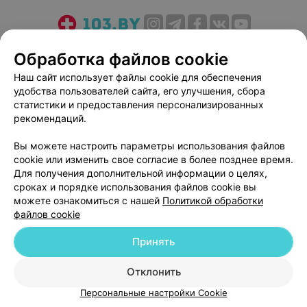
О проекте
Новости проекта
Размещение рекламы
Обработка файлов cookie
Медицинский маркетинг
Публичный договор
Наш сайт использует файлы cookie для обеспечения
Пользовательское соглашение
Способы оплаты
удобства пользователей сайта, его улучшения, сбора
Вакансии
Партнеры
статистики и предоставления персонализированных
рекомендаций.
Написать руководителю 103.by
Написать в поддержку
Вы можете настроить параметры использования файлов
cookie или изменить свое согласие в более позднее время.
Персональные настройки cookie
Для получения дополнительной информации о целях,
Обработка персональных данных
сроках и порядке использования файлов cookie вы
можете ознакомиться с нашей
Политикой обработки
файлов cookie
Принять
Отклонить
© 2026 ООО «Артокс Лаб», УНП 191700409
| 220012, Республика Беларусь,
г. Минск, улица Толбухина, 2, пом. 16 | help@103.by
Персональные настройки Cookie