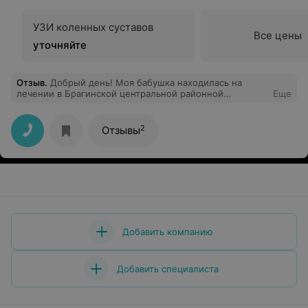
УЗИ коленных суставов
Все цены
уточняйте
Отзыв
.
Добрый день! Моя бабушка находилась на
лечении в Брагинской центральной районной
Еще
больнице в январе 2020 года. Хочу выразить
благодарность врачу терапевту Примак Ирине
Васильевне от своей бабушки Романовец Галины
2
Отзывы
Васильевны и от себя лично. Спасибо за
профессионализм, вовремя оказанное лечение,
корректное и внимательное отношение, за
душевность. Желаем здоровья и успехов в
профессиональной карьере.
Добавить компанию
Добавить специалиста