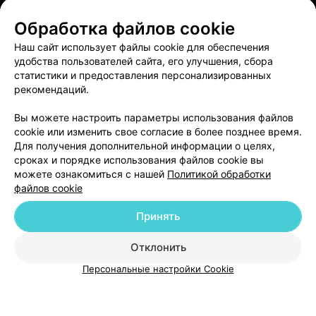
Обработка файлов cookie
ЭФФЕКТИВНАЯ РЕКЛАМА НА САЙТЕ
Наш сайт использует файлы cookie для обеспечения
удобства пользователей сайта, его улучшения, сбора
статистики и предоставления персонализированных
рекомендаций.
Вы можете настроить параметры использования файлов
Добавить компанию
cookie или изменить свое согласие в более позднее время.
Для получения дополнительной информации о целях,
сроках и порядке использования файлов cookie вы
Добавить специалиста
можете ознакомиться с нашей
Политикой обработки
файлов cookie
Принять
Отклонить
О проекте
Новости проекта
Размещение рекламы
Персональные настройки Cookie
Медицинский маркетинг
Публичный договор
Пользовательское соглашение
Способы оплаты
Вакансии
Партнеры