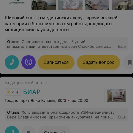
Широкий спектр медицинских услуг, врачи высшей
категории с большим опытом работы, кандидаты
медицинских наук и доценты
Отзыв
.
Специалист своего дела! Чуткий,
внимательный, ответственный врач Спасибо вам за
Еще
всё!
Записаться
Задать вопрос
МЕДИЦИНСКИЙ ЦЕНТР
БИАР
4.4
Гродно, пр-т Янки Купалы, 80/3
до 20:00
Отзыв
.
Хочу выразить благодарность УЗИ-специалисту
Вере Владимировне. Врач очень аккуратная, на приеме
Еще
посмотрела, рассказала, выявила причину. Приемом я
довольна на 100%.
23
Отзывы