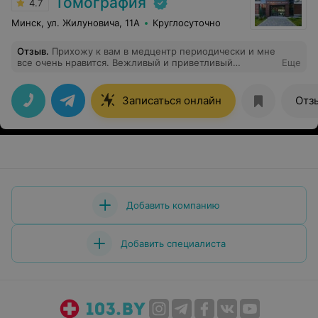
Томография
4.7
Минск, ул. Жилуновича, 11А
Круглосуточно
Отзыв
.
Прихожу к вам в медцентр периодически и мне
все очень нравится. Вежливый и приветливый
Еще
персонал, хорошее обслуживание и замечательные
специалисты. Не в первый раз обращаюсь к классному
специалисту Мацкевич Наталья Николаевна:
Записаться онлайн
Отз
квалифицированная, доброжелательная, всегда
подробно отвечает на мои вопросы.
Добавить компанию
Добавить специалиста