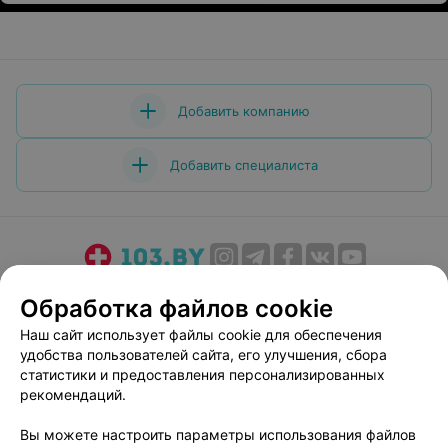
Добавить компанию
Добавить специалиста
О проекте
Новости проекта
Размещение рекламы
Обработка файлов cookie
Медицинский маркетинг
Публичный договор
Наш сайт использует файлы cookie для обеспечения
Пользовательское соглашение
Способы оплаты
удобства пользователей сайта, его улучшения, сбора
Вакансии
Партнеры
статистики и предоставления персонализированных
рекомендаций.
Написать руководителю 103.by
Написать в поддержку
Вы можете настроить параметры использования файлов