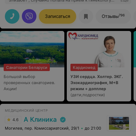
"Элизабет", случайно попала на прием к гинекологу
Еще
Концовенко Светлане Игоревне . Осталась очень
довольна! Замечательный доктор, действительно
профессионал с большой буквы. Развеяла мои
796
Записаться
Отзывы
домыслы, все доступно объяснила. Очень располагает
к себе, что немаловажно для женского врача. Никакой
лишней информации, все по существу. Спасибо.
Санатории Беларуси
Кардиомед
Большой выбор
УЗИ сердца. Холтер. ЭКГ.
проверенных санаториев.
Эхокардиография, М+В
Акции!
режим + допплер
(дети,подростки)
МЕДИЦИНСКИЙ ЦЕНТР
А Клиника
4.6
Могилев, пер. Комиссариатский, 29/1
до 21:00