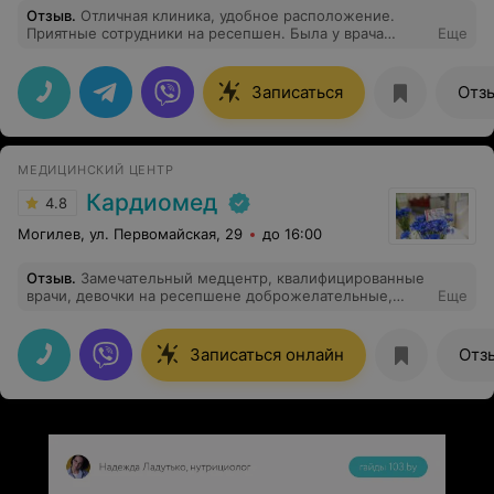
Отзыв
.
Отличная клиника, удобное расположение.
Приятные сотрудники на ресепшен. Была у врача
Еще
Воронович Н.А. - быстро поставил диагноз, назначил
дополнительное обследование и лечение. Хотя в
обычной поликлинике - только руками разводили.
Записаться
Отз
Рекомендую Всем. Спасибо ещё раз Вам
МЕДИЦИНСКИЙ ЦЕНТР
Кардиомед
4.8
Могилев, ул. Первомайская, 29
до 16:00
Отзыв
.
Замечательный медцентр, квалифицированные
врачи, девочки на ресепшене доброжелательные,
Еще
особенно хотелось бы поблагодарить Старовойтову
Анастасию, которая нашла выход из моей
сложившейся ситуации
Записаться онлайн
Отз