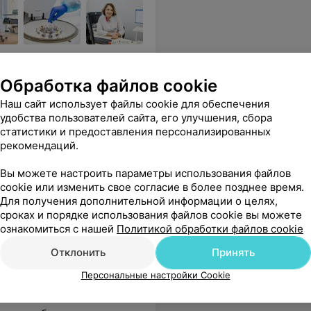
ких услуг для взрослых и
Обработка файлов cookie
Наш сайт использует файлы cookie для обеспечения
нализм — выше всяких похвал! Все манипуляции, даже самые неприятные, она проводит с невероятной аккуратностью, мастерством и заботой, постоянно интересуясь: «Вам не больно?». Каждое назначение и рекомендация объясняются доступно и подробно, без заумных терминов. Очень благодарен! Спасибо!
Еще
удобства пользователей сайта, его улучшения, сбора
статистики и предоставления персонализированных
9241
Отзывы
рекомендаций.
Вы можете настроить параметры использования файлов
cookie или изменить свое согласие в более позднее время.
Для получения дополнительной информации о целях,
сроках и порядке использования файлов cookie вы можете
ознакомиться с нашей
Политикой обработки файлов cookie
Отклонить
Принять
Персональные настройки Cookie