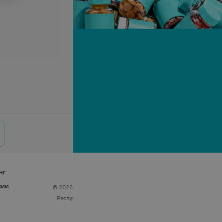
нг
сии
© 2026 ООО «Артокс Лаб», УНП 191700409
| 220012,
Республика Беларусь, г. Минск, улица Толбухина, 2,
пом. 16 | help@103.by
Служба поддержки
+375 291212755