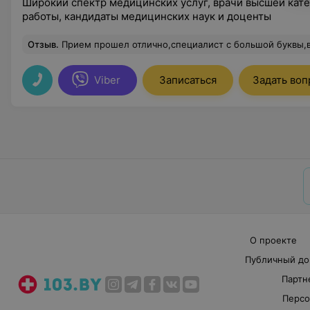
Широкий спектр медицинских услуг, врачи высшей кат
работы, кандидаты медицинских наук и доценты
Отзыв
.
Прием прошел отлично,специалист с большой буквы,все разъяснил и н
Viber
Записаться
Задать воп
О проекте
Публичный до
Партн
Персо