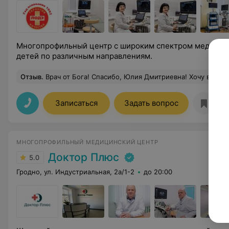
Многопрофильный центр с широким спектром медицинс
детей по различным направлениям.
Отзыв
.
Врач от Бога! Спасибо, Юлия Дмитриевна! Хочу выразить безмерную благодарность и восхищение ЛОР-врачу Юлии Дмитриевне! Это не просто врач, а настоящий профессионал своего дела с золотыми руками и огромным сердцем. С первого приёма поражает её невероятная чуткость и внимание к каждому пациенту. Она никогда не смотрит на часы, не торопится, а действительно ВСЛУШИВАЕТСЯ, задаёт уточняющие вопросы, чтобы докопаться до самой сути проблемы. Юлия Дмитриевна обладает редким даром — она не только лечит болезнь, но и успокаивает, вселяет уверенность и надежду. От неё веет такой душевной теплотой и искренним желанием помочь, что даже самый сложный диагноз перестаёт казаться приговором. Её профессио
Записаться
Задать вопрос
МНОГОПРОФИЛЬНЫЙ МЕДИЦИНСКИЙ ЦЕНТР
Доктор Плюс
5.0
Гродно, ул. Индустриальная, 2а/1-2
до 20:00