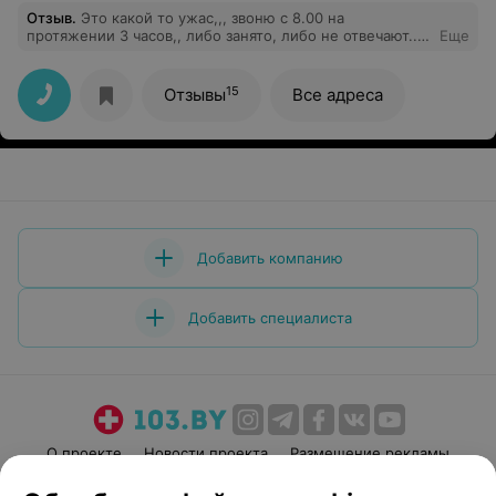
Отзыв
.
Это какой то ужас,,, звоню с 8.00 на
протяжении 3 часов,, либо занято, либо не отвечают..
Еще
До вас дозваниться вообще возможно?
15
Отзывы
Все адреса
Добавить компанию
Добавить специалиста
О проекте
Новости проекта
Размещение рекламы
Медицинский маркетинг
Публичный договор