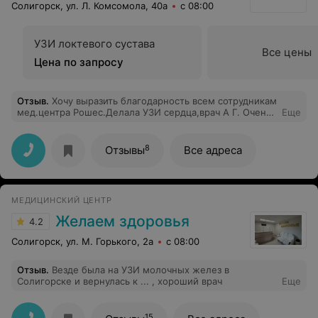
Солигорск, ул. Л. Комсомола, 40а
с 08:00
УЗИ локтевого сустава
Все цены
Цена по запросу
Отзыв
.
Хочу выразить благодарность всем сотрудникам
мед.центра Рошес.Делала УЗИ сердца,врач А Г. Очень
Еще
внимательное отношение, компетентна в своем
деле.Я осталась очень довольна.Спасибо.
8
Отзывы
Все адреса
МЕДИЦИНСКИЙ ЦЕНТР
Желаем здоровья
4.2
Солигорск, ул. М. Горького, 2а
с 08:00
Отзыв
.
Везде была на УЗИ молочных желез в
Солигорске и вернулась к ... , хороший врач
Еще
15