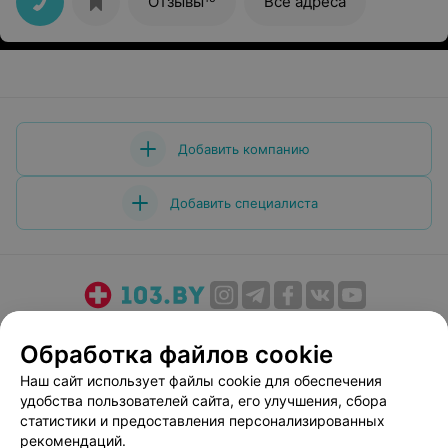
Отзывы
Все адреса
Добавить компанию
Добавить специалиста
О проекте
Новости проекта
Размещение рекламы
Обработка файлов cookie
Медицинский маркетинг
Публичный договор
Наш сайт использует файлы cookie для обеспечения
Пользовательское соглашение
Способы оплаты
удобства пользователей сайта, его улучшения, сбора
Вакансии
Партнеры
статистики и предоставления персонализированных
Написать руководителю 103.by
рекомендаций.