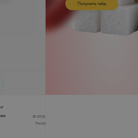
нг
сии
© 2026 ООО «Артокс Лаб», УНП 191700409
| 220012,
Республика Беларусь, г. Минск, улица Толбухина, 2,
пом. 16 | help@103.by
Служба поддержки
+375 291212755