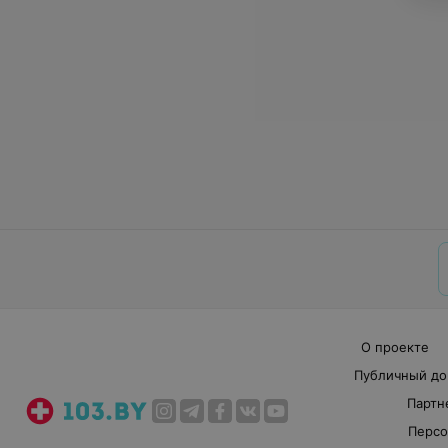
О проекте
Публичный до
Партн
Персо