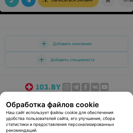
Марине Альбертовнае.
Добавить компанию
Добавить специалиста
О проекте
Новости проекта
Размещение рекламы
Обработка файлов cookie
Медицинский маркетинг
Публичный договор
Наш сайт использует файлы cookie для обеспечения
Пользовательское соглашение
Способы оплаты
удобства пользователей сайта, его улучшения, сбора
Вакансии
Партнеры
статистики и предоставления персонализированных
Написать руководителю 103.by
рекомендаций.