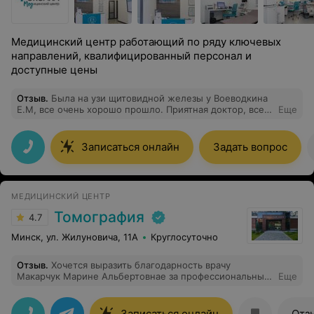
Медицинский центр работающий по ряду ключевых
направлений, квалифицированный персонал и
доступные цены
Отзыв
.
Была на узи щитовидной железы у Воеводкина
Е.М, все очень хорошо прошло. Приятная доктор, все
Еще
по делу.
Записаться онлайн
Задать вопрос
МЕДИЦИНСКИЙ ЦЕНТР
Томография
4.7
Минск, ул. Жилуновича, 11А
Круглосуточно
Отзыв
.
Хочется выразить благодарность врачу
Макарчук Марине Альбертовнае за профессиональный
Еще
подход к моей проблеме . Врач все грамотно
объяснила, ссорентировала в направлении
дальнейшего лечения. С уважением и благодарностью
Записаться онлайн
Отз