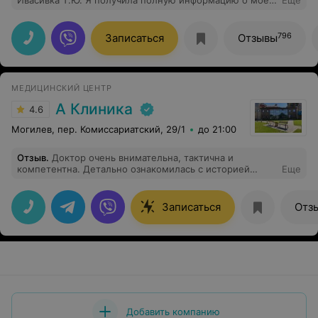
Ивасивка Т.Ю. Я получила полную информацию о моем
Еще
заболевании. Очень внимательный и чуткий врач.
Человек на своем месте. Всегда буду наблюдаться
только у этого врача и всем рекомендую.
796
Записаться
Отзывы
МЕДИЦИНСКИЙ ЦЕНТР
А Клиника
4.6
Могилев, пер. Комиссариатский, 29/1
до 21:00
Отзыв
.
Доктор очень внимательна, тактична и
компетентна. Детально ознакомилась с историей
Еще
болезней, результатами анализов, доступно всё
объяснила, назначила лечение. Результатами
консультации осталась более чем довольна.
Записаться
Отз
Рекомендую этого доктора! Спасибо
Добавить компанию