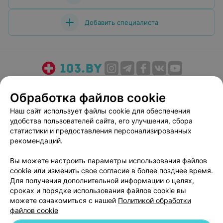
Добавить специалиста
О проекте
Новости проекта
Размещение рекламы
Обработка файлов cookie
Медицинский маркетинг
Публичный договор
Наш сайт использует файлы cookie для обеспечения
Пользовательское соглашение
Способы оплаты
удобства пользователей сайта, его улучшения, сбора
Вакансии
Партнеры
статистики и предоставления персонализированных
Написать руководителю 103.by
рекомендаций.
Написать в поддержку
Вы можете настроить параметры использования файлов
Персональные настройки cookie
cookie или изменить свое согласие в более позднее время.
Для получения дополнительной информации о целях,
Обработка персональных данных
сроках и порядке использования файлов cookie вы
можете ознакомиться с нашей
Политикой обработки
файлов cookie