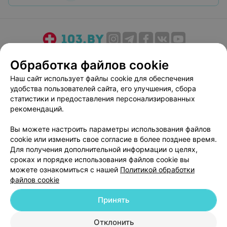
О проекте
Новости проекта
Размещение рекламы
Обработка файлов cookie
Медицинский маркетинг
Публичный договор
Наш сайт использует файлы cookie для обеспечения
Пользовательское соглашение
Способы оплаты
удобства пользователей сайта, его улучшения, сбора
Вакансии
Партнеры
статистики и предоставления персонализированных
рекомендаций.
Написать руководителю 103.by
Написать в поддержку
Вы можете настроить параметры использования файлов
cookie или изменить свое согласие в более позднее время.
Персональные настройки cookie
Для получения дополнительной информации о целях,
Обработка персональных данных
сроках и порядке использования файлов cookie вы
можете ознакомиться с нашей
Политикой обработки
файлов cookie
Принять
Отклонить
© 2026 ООО «Артокс Лаб», УНП 191700409
| 220012, Республика Беларусь,