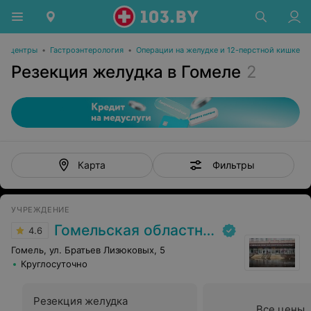
ие центры
•
Гастроэнтерология
•
Операции на желудке и 12-перстной кишке
Резекция желудка в Гомеле
2
Фильтры
Карта
УЧРЕЖДЕНИЕ
Гомельская областная клиническая больница
4.6
Гомель, ул. Братьев Лизюковых, 5
Круглосуточно
Резекция желудка
Все цены