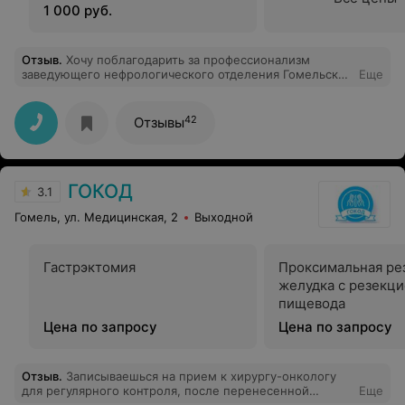
1 000 руб.
Отзыв
.
Хочу поблагодарить за профессионализм
заведующего нефрологического отделения Гомельской
Еще
областной специализированной клинической
больницы Ворущенко А.В. и лечащих врачей А.В. и Г.А.
Спасибо за ваши золотые руки и добрые сердца. Вы
42
Отзывы
возвращаете самое ценное пациентам — здоровье. За
каждым выздоровлением стоит ваш титанический
труд. Ваша работа — это настоящее искусство.
Спасибо за то, что вы делаете каждый день. Ваш труд
ГОКОД
бесценен. С уважением Ваша пациентка Пашук А.В.
3.1
Гомель, ул. Медицинская, 2
Выходной
Гастрэктомия
Проксимальная ре
желудка с резекц
пищевода
Цена по запросу
Цена по запросу
Отзыв
.
Записываешься на прием к хирургу-онкологу
для регулярного контроля, после перенесенной
Еще