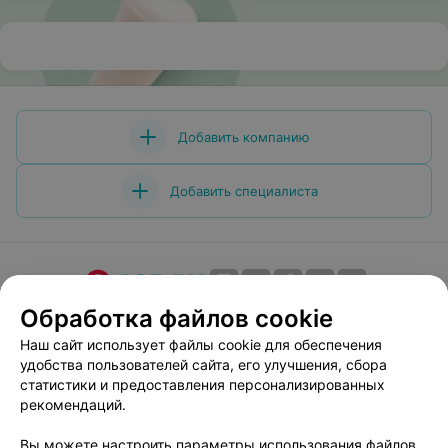
Добавить компанию
Добавить специалиста
Обработка файлов cookie
О проекте
Новости проекта
Размещение рекламы
Медицинский маркетинг
Публичный договор
Наш сайт использует файлы cookie для обеспечения
удобства пользователей сайта, его улучшения, сбора
Пользовательское соглашение
Способы оплаты
статистики и предоставления персонализированных
Вакансии
Партнеры
рекомендаций.
Написать руководителю 103.by
Вы можете настроить параметры использования файлов