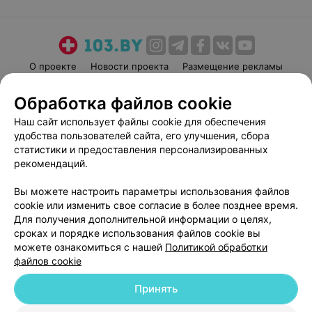
О проекте
Новости проекта
Размещение рекламы
Медицинский маркетинг
Публичный договор
Обработка файлов cookie
Пользовательское соглашение
Способы оплаты
Наш сайт использует файлы cookie для обеспечения
Вакансии
Партнеры
удобства пользователей сайта, его улучшения, сбора
Написать руководителю 103.by
статистики и предоставления персонализированных
рекомендаций.
Написать в поддержку
Персональные настройки cookie
Вы можете настроить параметры использования файлов
Обработка персональных данных
cookie или изменить свое согласие в более позднее время.
Для получения дополнительной информации о целях,
сроках и порядке использования файлов cookie вы
можете ознакомиться с нашей
Политикой обработки
файлов cookie
Принять
© 2026 ООО «Артокс Лаб», УНП 191700409
| 220012, Республика Беларусь,