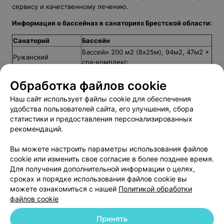
сервису и качественному лечению.
Информация о бассейнах в санаториях Брестской области:
Санаторий
Бассейн
Бассейн 200 м2 (8х25м), 94м2, 47м2 +
Ружанский
спа-комплекс
Чаборок
Бассейн: 7.5 х 12.5 м
Обработка файлов cookie
Буг
Процедурный
Бассейн с минеральной водой 180 м2
Наш сайт использует файлы cookie для обеспечения
Брестагроздравница
(8х25 м)
удобства пользователей сайта, его улучшения, сбора
Солнечный
Бассейн: 16 х 3.5 м
статистики и предоставления персонализированных
рекомендаций.
Наш портал поможет вам выбрать подходящий санаторий.
Мы включили всю необходимую информацию о каждом из
Вы можете настроить параметры использования файлов
санаториев: адреса, телефоны, схемы проезда и графики
cookie или изменить свое согласие в более позднее время.
заездов. Удаленность санаториев от города и живописные
Для получения дополнительной информации о целях,
пейзажи – все это поможет вам насладиться отдыхом в
сроках и порядке использования файлов cookie вы
белорусских санаториях.
можете ознакомиться с нашей
Политикой обработки
файлов cookie
Принять