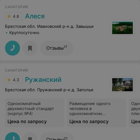
САНАТОРИЙ
Алеся
4.8
Брестская обл. Ивановский р-н д. Завышье
Круглосуточно
17
Отзывы
САНАТОРИЙ
Ружанский
4.3
Брестская обл. Пружанский р-н д. Заполье
Однокомнатный
Размещение одного
Одн
двухместный стандарт
человека в
дву
(корпус №4)
однокомнатном
плю
двухместном номере
Цена по запросу
Цена по запросу
Цен
стандарт (корпус №4)
21
Отзывы