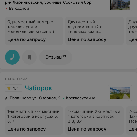
р-н Жабинковский, урочище Сосновый бор
Выходной
Одноместный номер с
Двухместный
Дву
телевизором и
двухкомнатный с
дву
холодильником (сингл)
телевизором и
тел
холодильником на 1
хол
Цена по запросу
Цена по запросу
Цен
человека (люкс), корпус 2
чело
кор
19
Отзывы
САНАТОРИЙ
Чаборок
4.4
д. Павлиново ул. Озерная, 2
Круглосуточно
1-комнатный 2-х местный
1-комнатный 2-х местный
2-к
1 категории в корпусах 5,
1 категории в корпусах
(lux
6, 7
3.3, 3.4
засе
корп
Цена по запросу
Цена по запросу
Цен