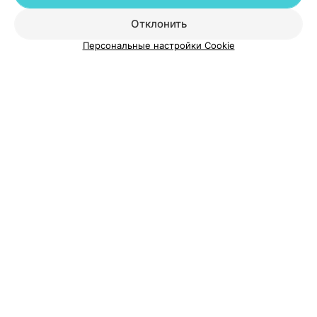
Добавить компанию
Отклонить
Персональные настройки Cookie
Добавить специалиста
О проекте
Новости проекта
Размещение рекламы
Медицинский маркетинг
Публичный договор
Пользовательское соглашение
Способы оплаты
Вакансии
Партнеры
Написать руководителю 103.by
Написать в поддержку
Персональные настройки cookie
Обработка персональных данных