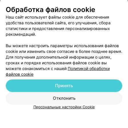
Обработка файлов cookie
О проекте
Новости проекта
Размещение рекламы
Наш сайт использует файлы cookie для обеспечения
удобства пользователей сайта, его улучшения, сбора
Медицинский маркетинг
Публичный договор
статистики и предоставления персонализированных
Пользовательское соглашение
Способы оплаты
рекомендаций.
Вакансии
Партнеры
Вы можете настроить параметры использования файлов
Написать руководителю 103.by
cookie или изменить свое согласие в более позднее время.
Написать в поддержку
Для получения дополнительной информации о целях,
сроках и порядке использования файлов cookie вы
Персональные настройки cookie
можете ознакомиться с нашей
Политикой обработки
Обработка персональных данных
файлов cookie
Принять
Отклонить
Персональные настройки Cookie
© 2026 ООО «Артокс Лаб», УНП 191700409
| 220012, Республика Беларусь,
г. Минск, улица Толбухина, 2, пом. 16 | help@103.by
Служба поддержки
+375 291212755