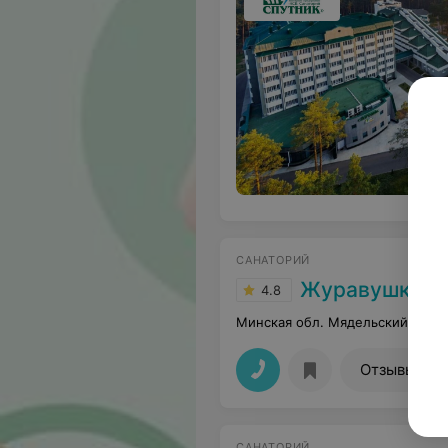
САНАТОРИЙ
Журавушка
4.8
Минская обл. Мядельский р-н п
25
Отзывы
САНАТОРИЙ