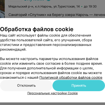
Мядельский р-н, к.п.Нарочь, ул.Туристская, 14
до 19:30
Санаторий «Спутник» на берегу озера Нарочь — лечен
среди соснового леса недалеко от Мяделя.
Обработка файлов cookie
Удаление новообразований методом электрокоагуляции
Наш сайт использует файлы cookie для обеспечения
удобства пользователей сайта, его улучшения, сбора
Telegram
Viber
Wha
статистики и предоставления персонализированных
рекомендаций.
Вы можете настроить параметры использования файлов
cookie или изменить свое согласие в более позднее время.
Для получения дополнительной информации о целях,
сроках и порядке использования файлов cookie вы можете
.о. Зубренок
ознакомиться с нашей
Политикой обработки файлов cookie
Отклонить
Принять
Персональные настройки Cookie