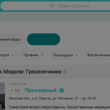
Поиск по сайту
льные воды
Грязелечение
ктура
Профиль
Процедуры
Всё включен
в Мяделе: Грязелечение
6
САНАТОРИЙ
Приозерный
5.0
Минская обл., к.п. Нарочь, ул. Песчаная, 21
до 19:30
Санаторий возле озера Нарочь. Качественные медицин