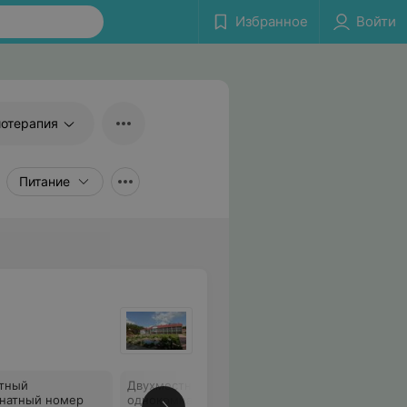
Избранное
Войти
отерапия
Питание
тный
Двухместный
натный номер
однокомнатный номер