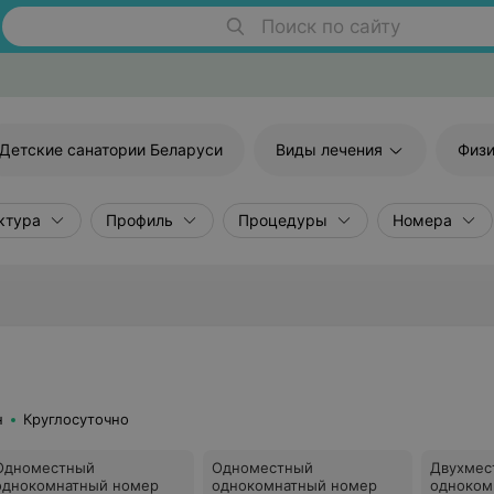
Поиск по сайту
Детские санатории Беларуси
Виды лечения
Физи
ктура
Профиль
Процедуры
Номера
н
Круглосуточно
Одноместный
Одноместный
Двухмес
однокомнатный номер
однокомнатный номер
одноком