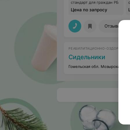
стандарт для граждан РБ
Цена по запросу
19
Отзывы
РЕАБИЛИТАЦИОННО-ОЗДОРОВИТ
Сидельники
Гомельская обл. Мозырский рай