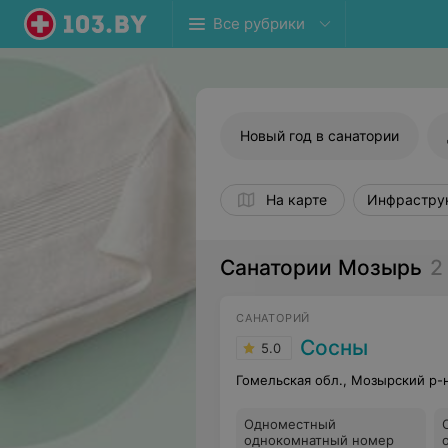
Все рубрики
Новый год в санатории
На карте
Инфрастру
Санатории Мозырь
2
САНАТОРИЙ
Сосны
5.0
Гомельская обл., Мозырский р-
Одноместный
однокомнатный номер