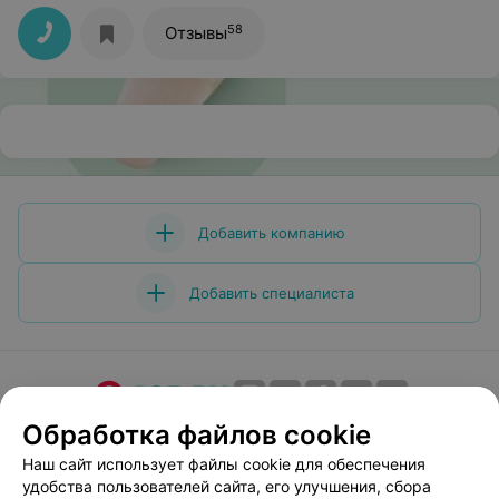
58
Отзывы
Добавить компанию
Добавить специалиста
Обработка файлов cookie
О проекте
Новости проекта
Размещение рекламы
Медицинский маркетинг
Публичный договор
Наш сайт использует файлы cookie для обеспечения
удобства пользователей сайта, его улучшения, сбора
Пользовательское соглашение
Способы оплаты