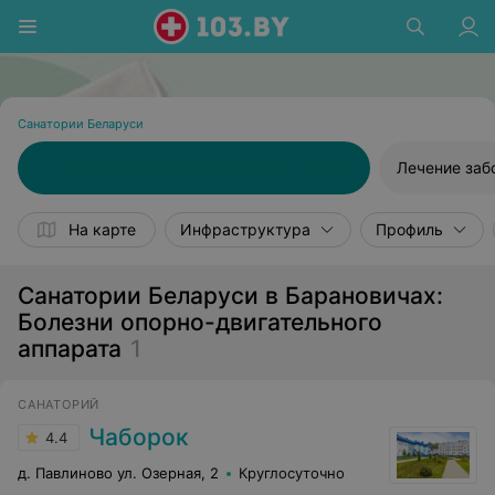
Санатории Беларуси
Лечение опорно-двигательного аппарата
Лечение заб
На карте
Инфраструктура
Профиль
Санатории Беларуси в Барановичах:
Болезни опорно-двигательного
аппарата
1
САНАТОРИЙ
Чаборок
4.4
д. Павлиново ул. Озерная, 2
Круглосуточно