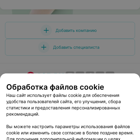
Добавить компанию
Добавить специалиста
Обработка файлов cookie
О проекте
Новости проекта
Размещение рекламы
Медицинский маркетинг
Публичный договор
Наш сайт использует файлы cookie для обеспечения
удобства пользователей сайта, его улучшения, сбора
Пользовательское соглашение
Способы оплаты
статистики и предоставления персонализированных
Вакансии
Партнеры
рекомендаций.
Написать руководителю 103.by
Вы можете настроить параметры использования файлов
Написать в поддержку
cookie или изменить свое согласие в более позднее время.
Персональные настройки cookie
Для получения дополнительной информации о целях,