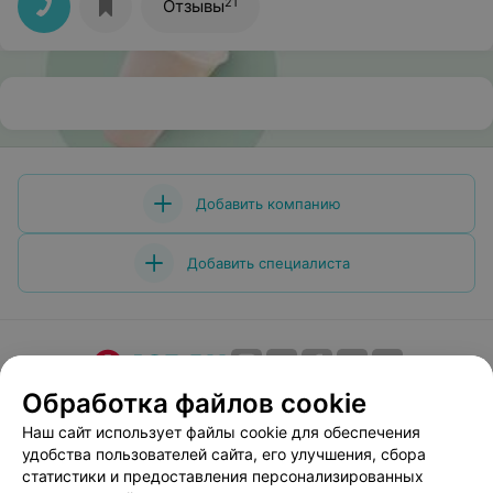
21
Отзывы
Добавить компанию
Добавить специалиста
Обработка файлов cookie
О проекте
Новости проекта
Размещение рекламы
Медицинский маркетинг
Публичный договор
Наш сайт использует файлы cookie для обеспечения
удобства пользователей сайта, его улучшения, сбора
Пользовательское соглашение
Способы оплаты
статистики и предоставления персонализированных
Вакансии
Партнеры