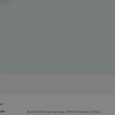
нг
сии
© 2026 ООО «Артокс Лаб», УНП 191700409
| 220012,