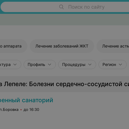
Поиск по сайту
о аппарата
Лечение заболеваний ЖКТ
Лечение аст
ктура
Профиль
Процедуры
Регион
в Лепеле: Болезни сердечно-сосудистой 
оенный cанаторий
 п.Боровка
до 16:30