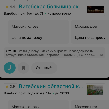
Витебская больница скорой помощи
4.4
Витебск, пр-т Фрунзе, 71
Круглосуточно
Массаж головы
Массаж шеи
Цена по запросу
Цена по запросу
Отзыв
.
От лица бабушки хочу выразить благодарность
сотрудникам отделения неврологии больницы скорой
Еще
помощи за своевременно оказанную
квалифицированную медицинскую помощь и за уход за
бабушкой после инсульта. Отдельно хотелось бы
16
Отзывы
поблагодарить медсестричек и санитарочек! К
сожалению не удалось найти бабулин список с
именами и фамилиями девочек, которые помогали ей
на протяжении всего лечения, ухаживали, терпеливо
Витебский областной клинический кардиологический центр
относились ко всем ее просьбам. Спасибо вам
3.9
большое за все что вы делаете, за старания,
Витебск, пр-т Людникова, 11а
до 20:00
профессионализм, доброту сердца и теплое
отношение к тяжелым пациентам. Успехов вам,
здоровья и благополучия вам и вашим семьям.
Бабушка Вера Петровна. Палата "№128
Массаж головы
Массаж шеи