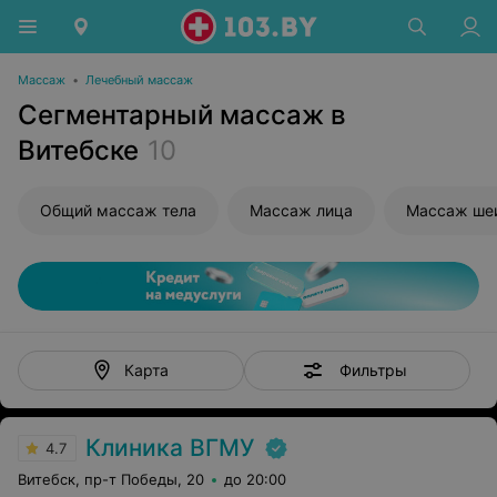
Массаж
•
Лечебный массаж
Сегментарный массаж в
Витебске
10
Общий массаж тела
Массаж лица
Массаж ше
Фильтры
Карта
Клиника ВГМУ
4.7
Витебск, пр-т Победы, 20
до 20:00