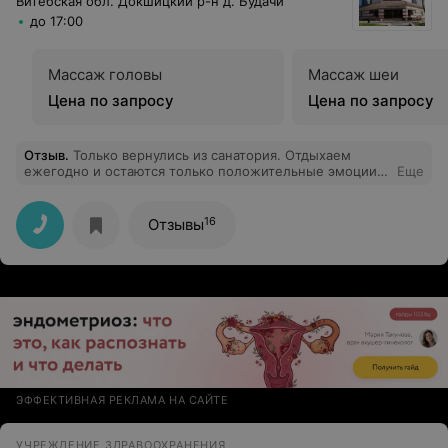
Витебская обл. Докшицкий р-н д. Будачи
до 17:00
Массаж головы
Массаж шеи
Цена по запросу
Цена по запросу
Отзыв
.
Только вернулись из санатория. Отдыхаем
ежегодно и остаются только положительные эмоции.
Еще
Природа превосходная!!Питание полноценное и очень
разнообразное!! Рыбалка просто супер, на удочку
клюют даже раки!!Бассейн не описуем с минеральной
16
Отзывы
водой!!!Персонал вежлив, но требует курсов
усовершенствования. Хочется пожелать санаторию
иметь открытый бассейн возле 3 корпуса - это
позволяет территория, тогда будет просто супер!!
Огромное спасибо всему персоналу!
ЭФФЕКТИВНАЯ РЕКЛАМА НА САЙТЕ
УЧРЕЖДЕНИЕ ЗДРАВООХРАНЕНИЯ