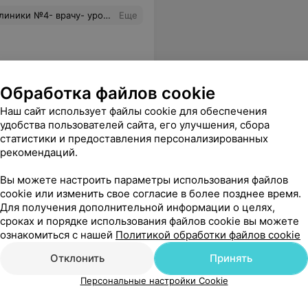
ться на том же уровне ещё долгие годы, не снижая планку-это очень важно- ведь они стоят на страже самого главного, что у нас есть- нашего здоровья.
Еще
Обработка файлов cookie
линика
Наш сайт использует файлы cookie для обеспечения
удобства пользователей сайта, его улучшения, сбора
статистики и предоставления персонализированных
рекомендаций.
ебенку)
Еще
Вы можете настроить параметры использования файлов
cookie или изменить свое согласие в более позднее время.
Для получения дополнительной информации о целях,
сроках и порядке использования файлов cookie вы можете
ознакомиться с нашей
Политикой обработки файлов cookie
Отклонить
Принять
линика №4
Персональные настройки Cookie