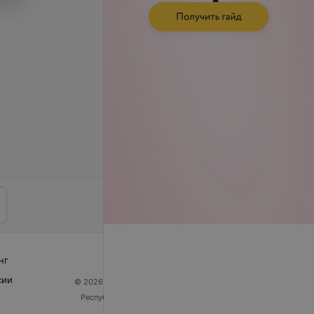
нг
сии
© 2026 ООО «Артокс Лаб», УНП 191700409
| 220012,
Республика Беларусь, г. Минск, улица Толбухина, 2,
пом. 16 | help@103.by