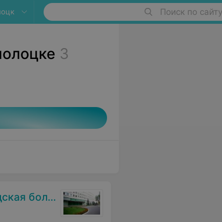
лоцк
Поиск по сайт
полоцке
3
я больница