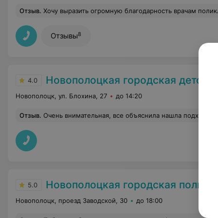
Отзыв
.
Хочу выразить огромную благодарность врачам поликлиники №4- врачу- урологу Фиалко И.А. и врачу- терапевту Стаховской Л.И. и младшему медицинскому персоналу- Сикора К.С. и Кремс Т.Н. за их высочайший профессионализм, чуткость, стремление прийти на помощь и найти выход из любой, казалось бы, самой сложнейшей ситуации. И хотелось бы пожелать им остава
8
Отзывы
Новополоцкая городская детская полик
4.0
Новополоцк, ул. Блохина, 27
до 14:20
Отзыв
.
Очень внимательная, все объяснила нашла подход к р
Новополоцкая городская полик
5.0
Новополоцк, проезд Заводской, 30
до 18:00