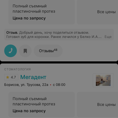
Полный съемный
пластиночный протез
Все цены
Цена по запросу
Отзыв
.
Добрый день, хочу поделиться отзывом.
Готовил зуб для коронки. Ранее лечился у Белко И.А.
Еще
Недавно попал к доктору Зайченке Анастасии. Честно
скажу что поначалу после И.А. отнёсся скептически к
молодому доктору но доктор произвела
48
Отзывы
положительное впечатление. Хоть и молодая, но очень
тактичная, объяснила мне ситуацию по моему зубу на
понятном языке без заумных фразочек. После лечения
пошел к протезисту в другую клинику, там у меня
СТОМАТОЛОГИЯ
спросили где лечился и сказали что доктор молодец. Я
остался доволен. Рекомендую
Мегадент
4.7
Борисов, ул. Трусова, 22а
с 08:00
Полный съемный
пластиночный протез
Все цены
Цена по запросу