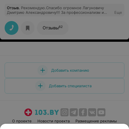
Отзыв
.
Рекомендую.Спасибо огромное Лагуновичу
Дмитрию Александровичу!!! За профессионализм и
Еще
хорошее отношение!
62
Отзывы
Добавить компанию
Добавить специалиста
О проекте
Новости проекта
Размещение рекламы