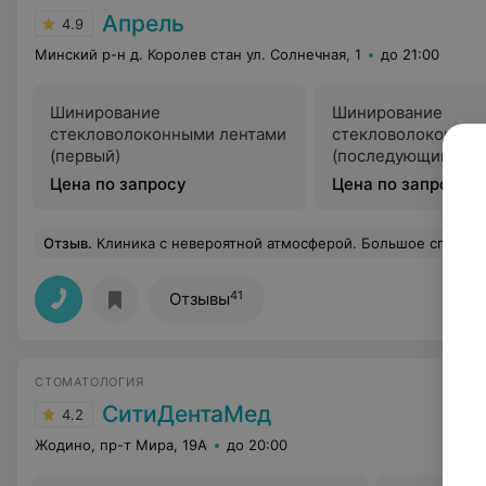
Апрель
4.9
Минский р-н д. Королев стан ул. Солнечная, 1
до 21:00
Шинирование
Шинирование
стекловолоконными лентами
стекловолоконным
(первый)
(последующий)
Цена по запросу
Цена по запросу
Отзыв
.
Клиника с невероятной атмосферой. Большое спасибо девочкам администраторам Ольге и Александре. Обратились без записи с сильнейшей болью в зубе. Не смотря на то, что весь прием был расписан, смогли войти в мое безнадеждное положение и организовать осмотр врача и срочное удаление!
41
Отзывы
СТОМАТОЛОГИЯ
СитиДентаМед
4.2
Жодино, пр-т Мира, 19А
до 20:00