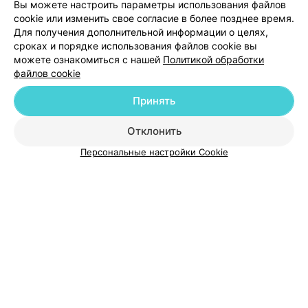
осталась довольна..
Вы можете настроить параметры использования файлов
3
Отзывы
cookie или изменить свое согласие в более позднее время.
Для получения дополнительной информации о целях,
сроках и порядке использования файлов cookie вы
можете ознакомиться с нашей
Политикой обработки
файлов cookie
Принять
Добавить компанию
Отклонить
Персональные настройки Cookie
Добавить специалиста
О проекте
Новости проекта
Размещение рекламы
Медицинский маркетинг
Публичный договор
Пользовательское соглашение
Способы оплаты
Вакансии
Партнеры