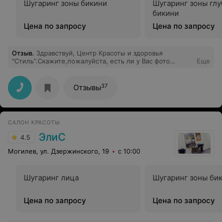
Шугаринг зоны бикини
Шугаринг зоны глу
бикини
Цена по запросу
Цена по запросу
Отзыв
.
Здравствуй, Центр Красоты и здоровья
"Стиль".Скажите,пожалуйста, есть ли у Вас фото
Еще
клиентов (их части тел :))))) "ю.м.о.р"... рук, ног,
подмышечных впадин), до и после процедуры
фотоэпиляции. И ещё,кто проводит данную
37
Отзывы
процедуру.Заранее спасибо.
САЛОН КРАСОТЫ
ЭлиС
4.5
Могилев, ул. Дзержинского, 19
с 10:00
Шугаринг лица
Шугаринг зоны би
Цена по запросу
Цена по запросу