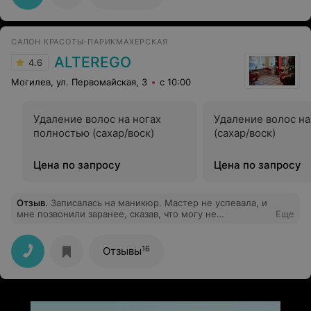
педантичный, заботливый и внимательный косметолог
в нашем городе!!! Ирина - профессионал своего дела!!!
Рекомендую
САЛОН КРАСОТЫ-ПАРИКМАХЕРСКАЯ
ALTEREGO
4.6
Могилев, ул. Первомайская, 3
с 10:00
Удаление волос на ногах
Удаление волос на
полностью (сахар/воск)
(сахар/воск)
Цена по запросу
Цена по запросу
Отзыв
.
Записалась на маникюр. Мастер не успевала, и
мне позвонили заранее, сказав, что могу не
Еще
торопиться. Живу недалеко, поэтому согласилась
подождать дома. Обещали позвонить за 10 минут до
того, как мастер будет освобождаться. Через час
16
Отзывы
пыталась дозвониться - меня проигнорировали. Через
некоторое время мне позвонили, заявили, что у них
там маникюр сложный, спросили: "Готова ли я ждать?".
И сколько еще надо ждать, мне никто не сказал. И
какой бы мне маникюр сделали, если салон должен