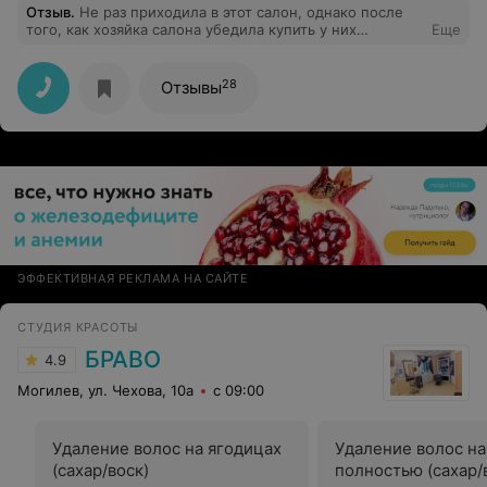
Отзыв
.
Не раз приходила в этот салон, однако после
того, как хозяйка салона убедила купить у них
Еще
тонирующую маску Estel newtone 7/56 для
поддержания рыжего цвета все желание пропало.
Когда первый раз я получила розовые пятна, подумала,
28
Отзывы
что неправильно использовала маску. Но и второй раз
оказался розовый цвет. Это потом я узнала, что 7/56
априори не может быть рыжим! Было ощущение, как
будто в душу наплевали. Самое обидное, что в глаза
тебе улыбаются и при этом могут подложить такую
свинью.
ЭФФЕКТИВНАЯ РЕКЛАМА НА САЙТЕ
СТУДИЯ КРАСОТЫ
БРАВО
4.9
Могилев, ул. Чехова, 10а
с 09:00
Удаление волос на ягодицах
Удаление волос на
(сахар/воск)
полностью (сахар/