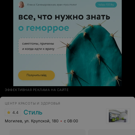
был бы скоро закрываться (пол часа до закрытия с
учетом того, что мастер еще не доделала предыдущий
маникюр)? И почему сразу не могли оценить объем
работы, и перенести на другой день? Нет, я сидела и
ждала, пока до меня снизойдут и позовут на маникюр.
ЭФФЕКТИВНАЯ РЕКЛАМА НА САЙТЕ
ЦЕНТР КРАСОТЫ И ЗДОРОВЬЯ
Стиль
4.4
Могилев, ул. Крупской, 180
с 08:00