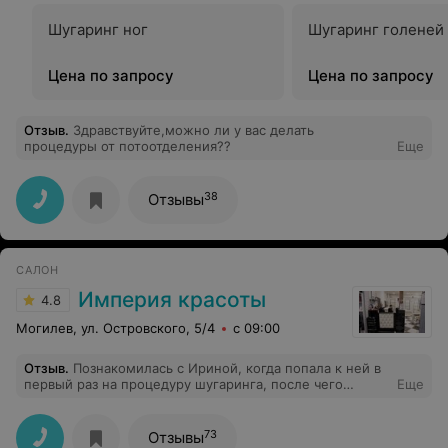
Шугаринг ног
Шугаринг голеней
Цена по запросу
Цена по запросу
Отзыв
.
Здравствуйте,можно ли у вас делать
процедуры от потоотделения??
Еще
38
Отзывы
САЛОН
Империя красоты
4.8
Могилев, ул. Островского, 5/4
с 09:00
Отзыв
.
Познакомилась с Ириной, когда попала к ней в
первый раз на процедуру шугаринга, после чего
Еще
осталась довольна очень и в последующем
обращалась неоднократно. Сегодня решила доверить
ей своё лицо и не пожалела. Ирина - это самый
73
Отзывы