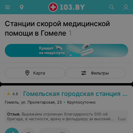
Станции скорой медицинской
помощи в Гомеле
1
Фильтры
Карта
Гомельская городская станция скорой медицинской помощи
4.8
Гомель, ул. Пролетарская, 23
Круглосуточно
Отзыв
.
Выражаем огромную благодарность 505-ой
бригаде, в частности, врачу и фельдшеру за высокий
Еще
профессионализм, чуткое и человеческое отношение к
моей маме, которая обратилась за помощью в связи с