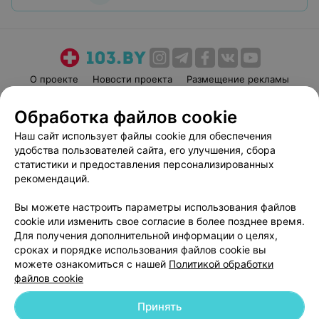
О проекте
Новости проекта
Размещение рекламы
Медицинский маркетинг
Публичный договор
Обработка файлов cookie
Пользовательское соглашение
Способы оплаты
Наш сайт использует файлы cookie для обеспечения
Вакансии
Партнеры
удобства пользователей сайта, его улучшения, сбора
Написать руководителю 103.by
статистики и предоставления персонализированных
рекомендаций.
Написать в поддержку
Персональные настройки cookie
Вы можете настроить параметры использования файлов
Обработка персональных данных
cookie или изменить свое согласие в более позднее время.
Для получения дополнительной информации о целях,
сроках и порядке использования файлов cookie вы
можете ознакомиться с нашей
Политикой обработки
файлов cookie
Принять
© 2026 ООО «Артокс Лаб», УНП 191700409
| 220012, Республика Беларусь,