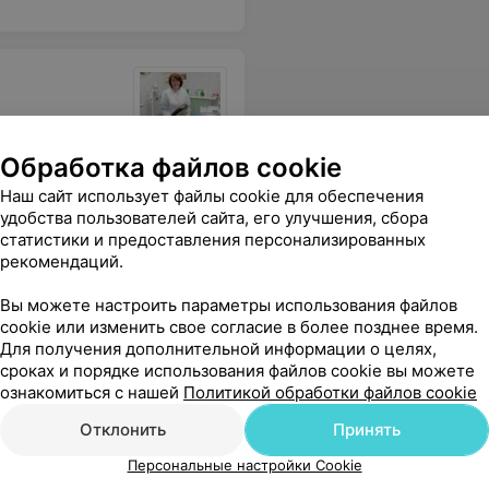
Обработка файлов cookie
ткое отношение внимательного человека, отлично знающего своё дело.Теперь точно знаю, где работает Мой Врач! Большое спасибо
Еще
Наш сайт использует файлы cookie для обеспечения
удобства пользователей сайта, его улучшения, сбора
статистики и предоставления персонализированных
рекомендаций.
Вы можете настроить параметры использования файлов
cookie или изменить свое согласие в более позднее время.
Для получения дополнительной информации о целях,
сроках и порядке использования файлов cookie вы можете
ознакомиться с нашей
Политикой обработки файлов cookie
логии. Доктор Юлия, но к сожалению теперь она не работает там
Еще
Отклонить
Принять
Персональные настройки Cookie