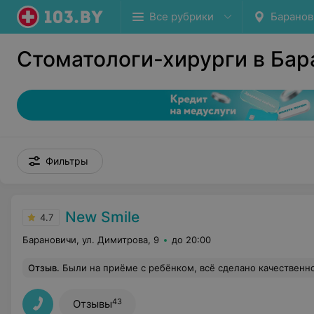
Все рубрики
Баранов
Стоматологи-хирурги в Бар
Фильтры
New Smile
4.7
Барановичи, ул. Димитрова, 9
до 20:00
Отзыв
.
Были на приёме с ребёнком, всё сделано качественно, с подход
43
Отзывы