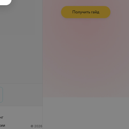
нг
сии
© 2026 ООО «Артокс Лаб», УНП 191700409
| 220012,