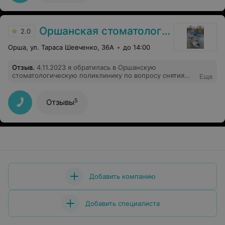
Оршанская стоматологическая поликлиника
2.0
Орша, ул. Тараса Шевченко, 36А
до 14:00
Отзыв
.
4.11.2023 я обратилась в Оршанскую
стоматологическую поликлинику по вопросу снятия
Еще
коронок. Однако врач Г отказал мне в этой услуге,
объясняя это отсутствие боли зубов под
коронками.Хочу отметить,что снятие коронок
5
Отзывы
проводится платно.При мне был снимок на котором
видно что зуб под коронкой разрушается.Хотелось бы
знать правомерны ли действия главврача?
Добавить компанию
Добавить специалиста