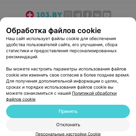
О проекте
Новости проекта
Размещение рекламы
Обработка файлов cookie
Медицинский маркетинг
Публичный договор
Наш сайт использует файлы cookie для обеспечения
Пользовательское соглашение
Способы оплаты
удобства пользователей сайта, его улучшения, сбора
Вакансии
Партнеры
статистики и предоставления персонализированных
рекомендаций.
Написать руководителю 103.by
Написать в поддержку
Вы можете настроить параметры использования файлов
cookie или изменить свое согласие в более позднее время.
Персональные настройки cookie
Для получения дополнительной информации о целях,
Обработка персональных данных
сроках и порядке использования файлов cookie вы
можете ознакомиться с нашей
Политикой обработки
файлов cookie
Принять
Отклонить
© 2026 ООО «Артокс Лаб», УНП 191700409
| 220012, Республика Беларусь,
г. Минск, улица Толбухина, 2, пом. 16 | help@103.by
Персональные настройки Cookie