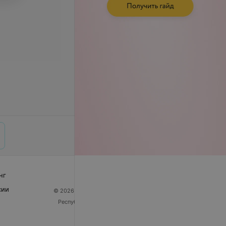
нг
сии
© 2026 ООО «Артокс Лаб», УНП 191700409
| 220012,
Республика Беларусь, г. Минск, улица Толбухина, 2,
пом. 16 | help@103.by
Служба поддержки
+375 291212755