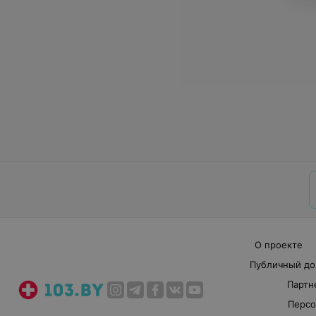
О проекте
Публичный до
Партн
Персо